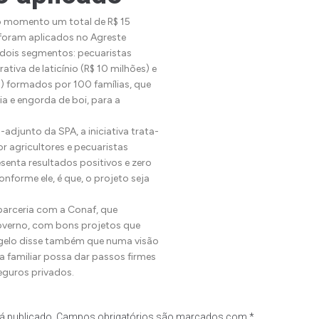
o momento um total de R$ 15
foram aplicados no Agreste
 dois segmentos: pecuaristas
ativa de laticínio (R$ 10 milhões) e
s) formados por 100 famílias, que
ia e engorda de boi, para a
adjunto da SPA, a iniciativa trata-
r agricultores e pecuaristas
esenta resultados positivos e zero
onforme ele, é que, o projeto seja
parceria com a Conaf, que
erno, com bons projetos que
gelo disse também que numa visão
a familiar possa dar passos firmes
seguros privados.
á publicado.
Campos obrigatórios são marcados com
*