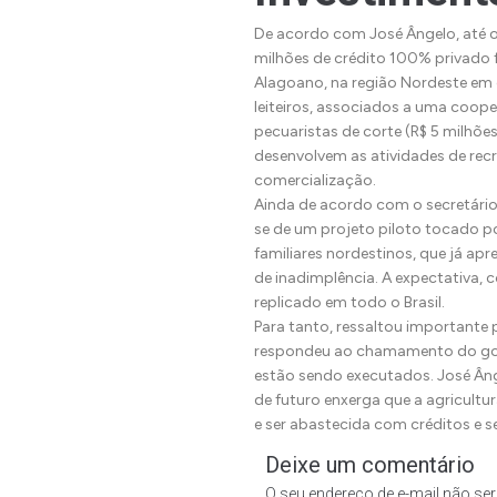
De acordo com José Ângelo, até 
milhões de crédito 100% privado 
Alagoano, na região Nordeste em
leiteiros, associados a uma cooper
pecuaristas de corte (R$ 5 milhõe
desenvolvem as atividades de recr
comercialização.
Ainda de acordo com o secretário-
se de um projeto piloto tocado po
familiares nordestinos, que já apr
de inadimplência. A expectativa, c
replicado em todo o Brasil.
Para tanto, ressaltou importante 
respondeu ao chamamento do gov
estão sendo executados. José Ân
de futuro enxerga que a agricultur
e ser abastecida com créditos e 
Deixe um comentário
O seu endereço de e-mail não ser