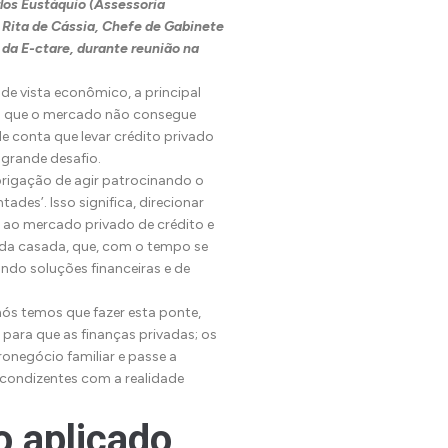
los Eustáquio (Assessoria
Rita de Cássia, Chefe de Gabinete
da E-ctare, durante reunião na
e vista econômico, a principal
lo que o mercado não consegue
le conta que levar crédito privado
 grande desafio.
rigação de agir patrocinando o
ades’. Isso significa, direcionar
 ao mercado privado de crédito e
nda casada, que, com o tempo se
ando soluções financeiras e de
nós temos que fazer esta ponte,
para que as finanças privadas; os
negócio familiar e passe a
 condizentes com a realidade
o aplicado