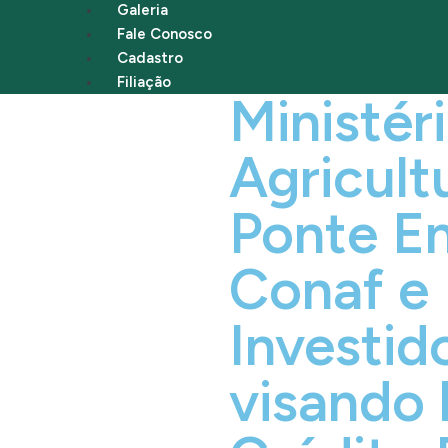
Galeria
Fale Conosco
Cadastro
Filiação
Ministér
Agricult
Ponte En
Conaf e
Investid
visando 