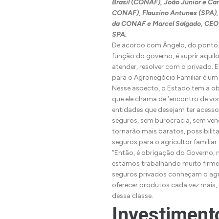
Brasil (CONAF), João Júnior e Car
CONAF), Flauzino Antunes (SPA), 
da CONAF e Marcel Salgado, CEO 
SPA.
De acordo com Ângelo, do ponto d
função do governo, é suprir aqui
atender, resolver com o privado. E
para o Agronegócio Familiar é um
Nesse aspecto, o Estado tem a ob
que ele chama de ‘encontro de vont
entidades que desejam ter acesso
seguros, sem burocracia, sem ve
tornarão mais baratos, possibilit
seguros para o agricultor familiar.
“Então, é obrigação do Governo, 
estamos trabalhando muito firme 
seguros privados conheçam o agro
oferecer produtos cada vez mais,
dessa classe.
Investiment