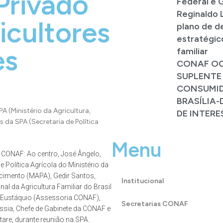
Privado
Federal e
Reginaldo 
icultores
plano de d
estratégico
es
familiar
CONAF OC
SUPLENTE
CONSUMID
BRASÍLIA-
PA (Ministério da Agricultura,
DE INTERE
 da SPA (Secretaria de Política
Menu
Institucional
Secretarias CONAF