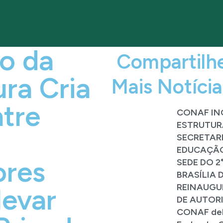
io da
Compartilh
ura Cria
Mais Notícia
tre
CONAF INO
ESTRUTUR
SECRETAR
EDUCAÇÃ
ores
SEDE DO 2
BRASÍLIA 
REINAUGU
levar
DE AUTOR
CONAF deb