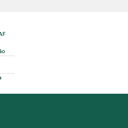
AF
ão
a