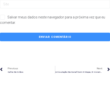
Salvar meus dados neste navegador para a próxima vez que eu
comentar.
Previous
Next
Safra De Grãos
Articulação Da Conaf Com O Mapa, E Iniciativa Privada Viabiliza A Captação De Investimento Da Ordem De R$ 200 Milhões No Mercado De Capitais, Para Investimento No Agronegócio Familiar, No Nordeste